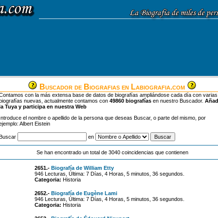
Buscador de Biografias en Labiografia.com
Contamos con la más extensa base de datos de biografías ampliándose cada día con varias
biografías nuevas, actualmente contamos con
49860 biografías
en nuestro Buscador.
Aña
la Tuya y participa en nuestra Web
Introduce el nombre o apellido de la persona que deseas Buscar, o parte del mismo, por
ejemplo: Albert Eistein
Buscar
en
Se han encontrado un total de 3040 coincidencias que contienen
2651.-
Biografía de William Etty
946 Lecturas, Última: 7 Días, 4 Horas, 5 minutos, 36 segundos.
Categoria:
Historia
2652.-
Biografía de Eugène Lami
946 Lecturas, Última: 7 Días, 4 Horas, 5 minutos, 36 segundos.
Categoria:
Historia