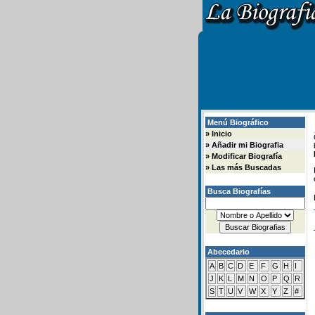
Menú Biográfico
»
Inicio
»
Añadir mi Biografia
»
Modificar Biografía
»
Las más Buscadas
Busca Biografías
Abecedario
A
B
C
D
E
F
G
H
I
J
K
L
M
N
O
P
Q
R
S
T
U
V
W
X
Y
Z
#