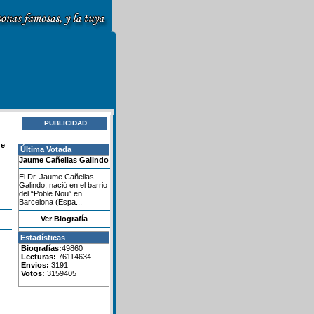
PUBLICIDAD
de
Última Votada
Jaume Cañellas Galindo
El Dr. Jaume Cañellas
Galindo, nació en el barrio
del “Poble Nou” en
Barcelona (Espa...
Ver Biografía
Estadísticas
Biografías:
49860
Lecturas:
76114634
Envios:
3191
Votos:
3159405