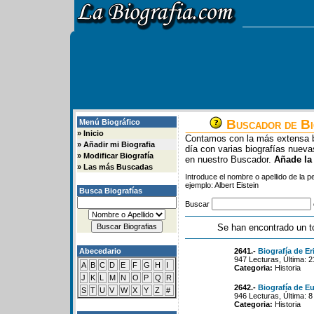
Buscador de Bi
Menú Biográfico
»
Inicio
Contamos con la más extensa b
»
Añadir mi Biografia
día con varias biografías nue
»
Modificar Biografía
en nuestro Buscador.
Añade la
»
Las más Buscadas
Introduce el nombre o apellido de la 
ejemplo: Albert Eistein
Busca Biografías
Buscar
Se han encontrado un t
Abecedario
2641.-
Biografía de E
947 Lecturas, Última: 
A
B
C
D
E
F
G
H
I
Categoria:
Historia
J
K
L
M
N
O
P
Q
R
2642.-
Biografía de E
S
T
U
V
W
X
Y
Z
#
946 Lecturas, Última: 
Categoria:
Historia