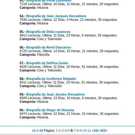
53.-
Biografía de Émile Durkheim
7218 Lecturas, Última: 10 Días, 11 Horas, 21 minutos, 29 segundos.
Categoria:
Historia
54.-
Biografía de Jean Jacques Dessalines
7036 Lecturas, Última: 12 Días, 4 Horas, 21 minutos, 30 segundos.
Categoria:
Historia
55.-
Biografía de Delia casanova
6912 Lecturas, Última: 11 Días, 23 Horas, 6 minutos, 29 segundos.
Categoria:
Cine y Televisión
56.-
Biografía de René Descartes
6725 Lecturas, Última: 14 Días, 15 Horas, 21 minutos, 29 segundos.
Categoria:
Filosofía
57.-
Biografía de Delfina Guido
6526 Lecturas, Última: 11 Días, 19 Horas, 51 minutos, 30 segundos.
Categoria:
Cine y Televisión
58.-
Biografía de Guillermo Delgado
6511 Lecturas, Última: 11 Días, 19 Horas, 51 minutos, 30 segundos.
Categoria:
Cine y Televisión
59.-
Biografía de Juan Jacobo Dessalines
6509 Lecturas, Última: 13 Días, 16 Horas, 6 minutos, 30 segundos.
Categoria:
Historia
60.-
Biografía de Diego de Nicuesa
6474 Lecturas, Última: 12 Días, 21 Horas, 51 minutos, 30 segundos.
Categoria:
Historia
«1
«-10
Página:
1
-
2
-
3
-
4
-
5
-
6
-
7
-
8
-
9
-
10
-
11
+10»
423»