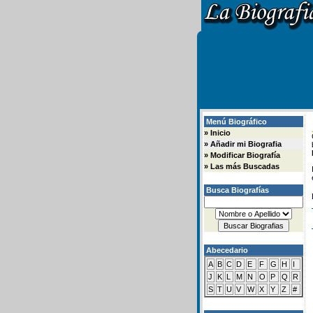
Menú Biográfico
»
Inicio
»
Añadir mi Biografia
»
Modificar Biografía
»
Las más Buscadas
Busca Biografías
Abecedario
A
B
C
D
E
F
G
H
I
J
K
L
M
N
O
P
Q
R
S
T
U
V
W
X
Y
Z
#