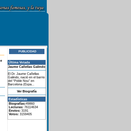
PUBLICIDAD
de
Última Votada
Jaume Cañellas Galindo
El Dr. Jaume Cañellas
Galindo, nació en el barrio
del “Poble Nou” en
Barcelona (Espa...
Ver Biografía
Estadísticas
Biografías:
49860
Lecturas:
76114634
Envios:
3191
Votos:
3159405