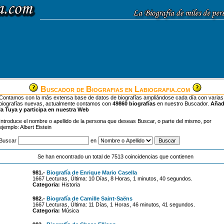
Buscador de Biografias en Labiografia.com
Contamos con la más extensa base de datos de biografías ampliándose cada día con varias
biografías nuevas, actualmente contamos con
49860 biografías
en nuestro Buscador.
Aña
la Tuya y participa en nuestra Web
Introduce el nombre o apellido de la persona que deseas Buscar, o parte del mismo, por
ejemplo: Albert Eistein
Buscar
en
Se han encontrado un total de 7513 coincidencias que contienen
981.-
Biografía de Enrique Mario Casella
1667 Lecturas, Última: 10 Días, 8 Horas, 1 minutos, 40 segundos.
Categoria:
Historia
982.-
Biografía de Camille Saint-Saëns
1667 Lecturas, Última: 11 Días, 1 Horas, 46 minutos, 41 segundos.
Categoria:
Música