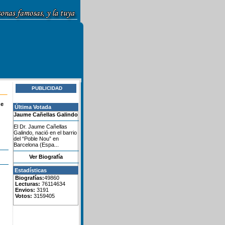
PUBLICIDAD
de
Última Votada
Jaume Cañellas Galindo
El Dr. Jaume Cañellas
Galindo, nació en el barrio
del “Poble Nou” en
Barcelona (Espa...
Ver Biografía
Estadísticas
Biografías:
49860
Lecturas:
76114634
Envios:
3191
Votos:
3159405