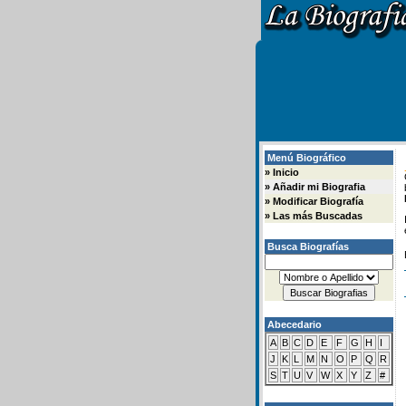
Menú Biográfico
»
Inicio
»
Añadir mi Biografia
»
Modificar Biografía
»
Las más Buscadas
Busca Biografías
Abecedario
A
B
C
D
E
F
G
H
I
J
K
L
M
N
O
P
Q
R
S
T
U
V
W
X
Y
Z
#