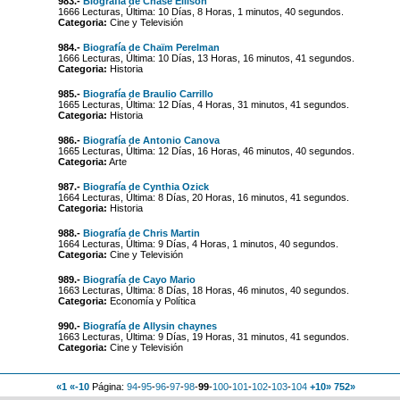
983.-
Biografía de Chase Ellison
1666 Lecturas, Última: 10 Días, 8 Horas, 1 minutos, 40 segundos.
Categoria:
Cine y Televisión
984.-
Biografía de Chaïm Perelman
1666 Lecturas, Última: 10 Días, 13 Horas, 16 minutos, 41 segundos.
Categoria:
Historia
985.-
Biografía de Braulio Carrillo
1665 Lecturas, Última: 12 Días, 4 Horas, 31 minutos, 41 segundos.
Categoria:
Historia
986.-
Biografía de Antonio Canova
1665 Lecturas, Última: 12 Días, 16 Horas, 46 minutos, 40 segundos.
Categoria:
Arte
987.-
Biografía de Cynthia Ozick
1664 Lecturas, Última: 8 Días, 20 Horas, 16 minutos, 41 segundos.
Categoria:
Historia
988.-
Biografía de Chris Martin
1664 Lecturas, Última: 9 Días, 4 Horas, 1 minutos, 40 segundos.
Categoria:
Cine y Televisión
989.-
Biografía de Cayo Mario
1663 Lecturas, Última: 8 Días, 18 Horas, 46 minutos, 40 segundos.
Categoria:
Economía y Política
990.-
Biografía de Allysin chaynes
1663 Lecturas, Última: 9 Días, 19 Horas, 31 minutos, 41 segundos.
Categoria:
Cine y Televisión
«1
«-10
Página:
94
-
95
-
96
-
97
-
98
-
99
-
100
-
101
-
102
-
103
-
104
+10»
752»