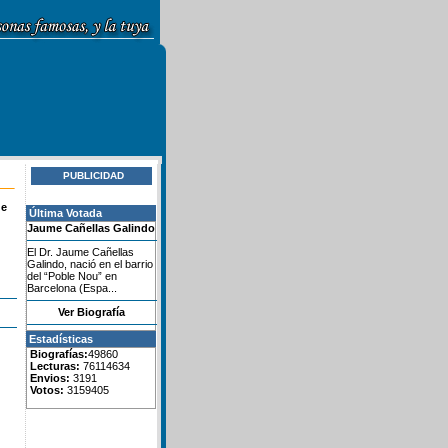
PUBLICIDAD
de
Última Votada
Jaume Cañellas Galindo
El Dr. Jaume Cañellas
Galindo, nació en el barrio
del “Poble Nou” en
Barcelona (Espa...
Ver Biografía
Estadísticas
Biografías:
49860
Lecturas:
76114634
Envios:
3191
Votos:
3159405