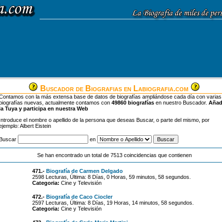
Buscador de Biografias en Labiografia.com
Contamos con la más extensa base de datos de biografías ampliándose cada día con varias
biografías nuevas, actualmente contamos con
49860 biografías
en nuestro Buscador.
Aña
la Tuya y participa en nuestra Web
Introduce el nombre o apellido de la persona que deseas Buscar, o parte del mismo, por
ejemplo: Albert Eistein
Buscar
en
Se han encontrado un total de 7513 coincidencias que contienen
471.-
Biografía de Carmen Delgado
2598 Lecturas, Última: 8 Días, 0 Horas, 59 minutos, 58 segundos.
Categoria:
Cine y Televisión
472.-
Biografía de Caco Ciocler
2597 Lecturas, Última: 8 Días, 19 Horas, 14 minutos, 58 segundos.
Categoria:
Cine y Televisión