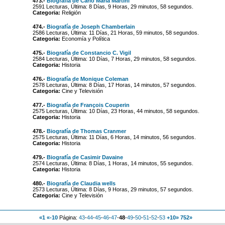
473.-
Biografía de Carlo Maria Martini
2591 Lecturas, Última: 8 Días, 9 Horas, 29 minutos, 58 segundos.
Categoria:
Religión
474.-
Biografía de Joseph Chamberlain
2586 Lecturas, Última: 11 Días, 21 Horas, 59 minutos, 58 segundos.
Categoria:
Economía y Política
475.-
Biografía de Constancio C. Vigil
2584 Lecturas, Última: 10 Días, 7 Horas, 29 minutos, 58 segundos.
Categoria:
Historia
476.-
Biografía de Monique Coleman
2578 Lecturas, Última: 8 Días, 17 Horas, 14 minutos, 57 segundos.
Categoria:
Cine y Televisión
477.-
Biografía de François Couperin
2575 Lecturas, Última: 10 Días, 23 Horas, 44 minutos, 58 segundos.
Categoria:
Historia
478.-
Biografía de Thomas Cranmer
2575 Lecturas, Última: 11 Días, 6 Horas, 14 minutos, 56 segundos.
Categoria:
Historia
479.-
Biografía de Casimir Davaine
2574 Lecturas, Última: 8 Días, 1 Horas, 14 minutos, 55 segundos.
Categoria:
Historia
480.-
Biografía de Claudia wells
2573 Lecturas, Última: 8 Días, 9 Horas, 29 minutos, 57 segundos.
Categoria:
Cine y Televisión
«1
«-10
Página:
43
-
44
-
45
-
46
-
47
-
48
-
49
-
50
-
51
-
52
-
53
+10»
752»