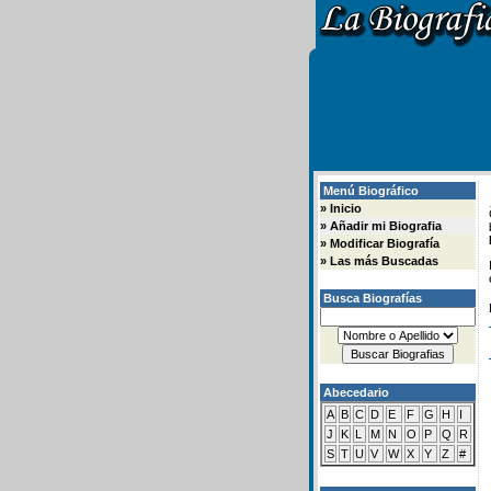
Menú Biográfico
»
Inicio
»
Añadir mi Biografia
»
Modificar Biografía
»
Las más Buscadas
Busca Biografías
Abecedario
A
B
C
D
E
F
G
H
I
J
K
L
M
N
O
P
Q
R
S
T
U
V
W
X
Y
Z
#