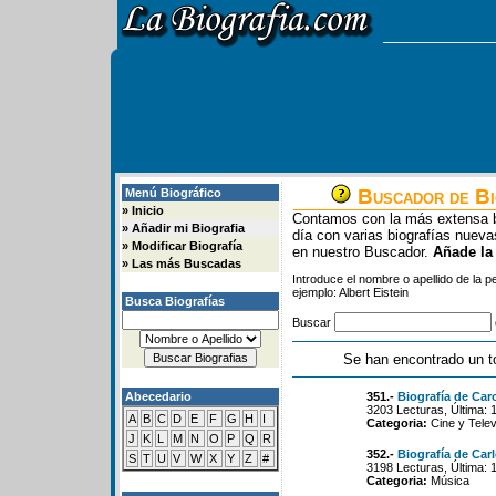
Buscador de Bi
Menú Biográfico
»
Inicio
Contamos con la más extensa b
»
Añadir mi Biografia
día con varias biografías nue
»
Modificar Biografía
en nuestro Buscador.
Añade la
»
Las más Buscadas
Introduce el nombre o apellido de la 
ejemplo: Albert Eistein
Busca Biografías
Buscar
Se han encontrado un t
Abecedario
351.-
Biografía de Car
3203 Lecturas, Última: 
A
B
C
D
E
F
G
H
I
Categoria:
Cine y Telev
J
K
L
M
N
O
P
Q
R
352.-
Biografía de Car
S
T
U
V
W
X
Y
Z
#
3198 Lecturas, Última: 
Categoria:
Música