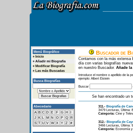
Buscador de Bi
Menú Biográfico
»
Inicio
Contamos con la más extensa b
»
Añadir mi Biografia
día con varias biografías nue
»
Modificar Biografía
en nuestro Buscador.
Añade la
»
Las más Buscadas
Introduce el nombre o apellido de la 
ejemplo: Albert Eistein
Busca Biografías
Buscar
Se han encontrado un t
Abecedario
311.-
Biografía de Ca
3479 Lecturas, Última: 
A
B
C
D
E
F
G
H
I
Categoria:
Cine y Telev
J
K
L
M
N
O
P
Q
R
312.-
Biografía de Cay
S
T
U
V
W
X
Y
Z
#
3466 Lecturas, Última: 
Categoria:
Economía y 