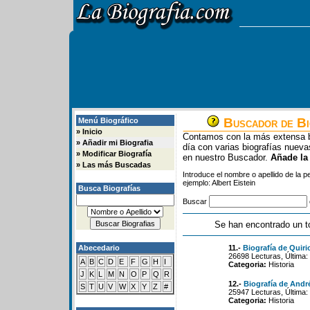
Buscador de Bi
Menú Biográfico
»
Inicio
Contamos con la más extensa b
»
Añadir mi Biografia
día con varias biografías nue
»
Modificar Biografía
en nuestro Buscador.
Añade la
»
Las más Buscadas
Introduce el nombre o apellido de la 
ejemplo: Albert Eistein
Busca Biografías
Buscar
Se han encontrado un t
Abecedario
11.-
Biografía de Quir
26698 Lecturas, Última:
A
B
C
D
E
F
G
H
I
Categoria:
Historia
J
K
L
M
N
O
P
Q
R
12.-
Biografía de Andr
S
T
U
V
W
X
Y
Z
#
25947 Lecturas, Última:
Categoria:
Historia