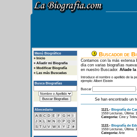
Buscador de Bi
Menú Biográfico
»
Inicio
Contamos con la más extensa b
»
Añadir mi Biografia
día con varias biografías nue
»
Modificar Biografía
en nuestro Buscador.
Añade la
»
Las más Buscadas
Introduce el nombre o apellido de la 
ejemplo: Albert Eistein
Busca Biografías
Buscar
Se han encontrado un t
Abecedario
1121.-
Biografía de Ca
1559 Lecturas, Última: 
A
B
C
D
E
F
G
H
I
Categoria:
Cine y Telev
J
K
L
M
N
O
P
Q
R
1122.-
Biografía de Ed
S
T
U
V
W
X
Y
Z
#
1559 Lecturas, Última: 
Categoria:
Arte