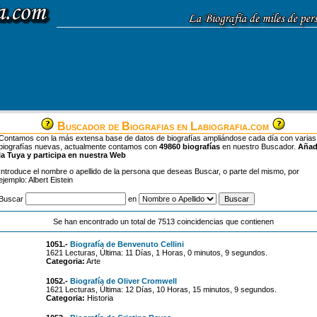
Buscador de Biografias en Labiografia.com
Contamos con la más extensa base de datos de biografías ampliándose cada día con varias
biografías nuevas, actualmente contamos con
49860 biografías
en nuestro Buscador.
Aña
la Tuya y participa en nuestra Web
Introduce el nombre o apellido de la persona que deseas Buscar, o parte del mismo, por
ejemplo: Albert Eistein
Buscar
en
Se han encontrado un total de 7513 coincidencias que contienen
1051.-
Biografía de Benvenuto Cellini
1621 Lecturas, Última: 11 Días, 1 Horas, 0 minutos, 9 segundos.
Categoria:
Arte
1052.-
Biografía de Oliver Cromwell
1621 Lecturas, Última: 12 Días, 10 Horas, 15 minutos, 9 segundos.
Categoria:
Historia