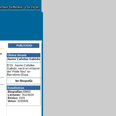
PUBLICIDAD
de
Última Votada
Jaume Cañellas Galindo
El Dr. Jaume Cañellas
Galindo, nació en el barrio
del “Poble Nou” en
Barcelona (Espa...
Ver Biografía
Estadísticas
Biografías:
49860
Lecturas:
76114634
Envios:
3191
Votos:
3159405