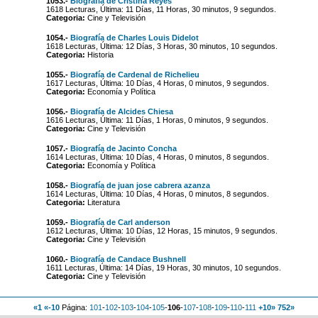
1053.-
Biografía de Cristina Reyes
1618 Lecturas, Última: 11 Días, 11 Horas, 30 minutos, 9 segundos.
Categoria:
Cine y Televisión
1054.-
Biografía de Charles Louis Didelot
1618 Lecturas, Última: 12 Días, 3 Horas, 30 minutos, 10 segundos.
Categoria:
Historia
1055.-
Biografía de Cardenal de Richelieu
1617 Lecturas, Última: 10 Días, 4 Horas, 0 minutos, 9 segundos.
Categoria:
Economía y Política
1056.-
Biografía de Alcides Chiesa
1616 Lecturas, Última: 11 Días, 1 Horas, 0 minutos, 9 segundos.
Categoria:
Cine y Televisión
1057.-
Biografía de Jacinto Concha
1614 Lecturas, Última: 10 Días, 4 Horas, 0 minutos, 8 segundos.
Categoria:
Economía y Política
1058.-
Biografía de juan jose cabrera azanza
1614 Lecturas, Última: 10 Días, 4 Horas, 0 minutos, 8 segundos.
Categoria:
Literatura
1059.-
Biografía de Carl anderson
1612 Lecturas, Última: 10 Días, 12 Horas, 15 minutos, 9 segundos.
Categoria:
Cine y Televisión
1060.-
Biografía de Candace Bushnell
1611 Lecturas, Última: 14 Días, 19 Horas, 30 minutos, 10 segundos.
Categoria:
Cine y Televisión
«1
«-10
Página:
101
-
102
-
103
-
104
-
105
-
106
-
107
-
108
-
109
-
110
-
111
+10»
752»