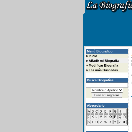
Menú Biográfico
»
Inicio
»
Añadir mi Biografia
»
Modificar Biografía
»
Las más Buscadas
Busca Biografías
Abecedario
A
B
C
D
E
F
G
H
I
J
K
L
M
N
O
P
Q
R
S
T
U
V
W
X
Y
Z
#