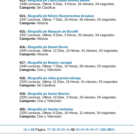
413.-
Biografía de Laura Isabel Brenes Mesén
2348 Lecturas, Última: 9 Días, 3 Horas, 26 minutos, 54 segundos.
Categoria:
Sin Clasificar
414.-
Biografía de Néstor Basterrechea Arzadun
2347 Lecturas, Última: 7 Días, 16 Horas, 56 minutos, 53 segundos.
Categoria:
Historia
415.-
Biografía de Marqués de Bouillé
2347 Lecturas, Última: 9 Días, 3 Horas, 26 minutos, 54 segundos.
Categoria:
Historia
416.-
Biografía de Daniel Bovet
2345 Lecturas, Última: 12 Días, 10 Horas, 41 minutos, 53 segundos.
Categoria:
Historia
417.-
Biografía de Beatriz carvajal
2340 Lecturas, Última: 7 Días, 16 Horas, 56 minutos, 53 segundos.
Categoria:
Cine y Televisión
418.-
Biografía de nilda graciela bárriga
2333 Lecturas, Última: 11 Días, 19 Horas, 41 minutos, 53 segundos.
Categoria:
Sin Clasificar
419.-
Biografía de Xavier Bracho
2328 Lecturas, Última: 10 Días, 3 Horas, 26 minutos, 54 segundos.
Categoria:
Cine y Televisión
420.-
Biografía de Xander berkeley
2326 Lecturas, Última: 8 Días, 16 Horas, 11 minutos, 54 segundos.
Categoria:
Cine y Televisión
«1
«-10
Página:
37
-
38
-
39
-
40
-
41
-
42
-
43
-
44
-
45
-
46
-
47
+10»
667»