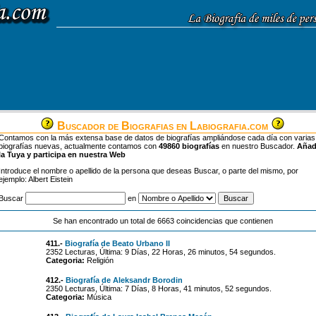
Buscador de Biografias en Labiografia.com
Contamos con la más extensa base de datos de biografías ampliándose cada día con varias
biografías nuevas, actualmente contamos con
49860 biografías
en nuestro Buscador.
Aña
la Tuya y participa en nuestra Web
Introduce el nombre o apellido de la persona que deseas Buscar, o parte del mismo, por
ejemplo: Albert Eistein
Buscar
en
Se han encontrado un total de 6663 coincidencias que contienen
411.-
Biografía de Beato Urbano II
2352 Lecturas, Última: 9 Días, 22 Horas, 26 minutos, 54 segundos.
Categoria:
Religión
412.-
Biografía de Aleksandr Borodin
2350 Lecturas, Última: 7 Días, 8 Horas, 41 minutos, 52 segundos.
Categoria:
Música