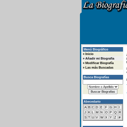
Menú Biográfico
»
Inicio
»
Añadir mi Biografia
»
Modificar Biografía
»
Las más Buscadas
Busca Biografías
Abecedario
A
B
C
D
E
F
G
H
I
J
K
L
M
N
O
P
Q
R
S
T
U
V
W
X
Y
Z
#