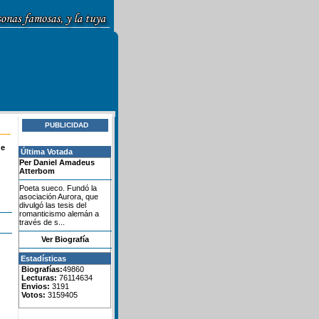
PUBLICIDAD
de
Última Votada
Per Daniel Amadeus
Atterbom
Poeta sueco. Fundó la
asociación Aurora, que
divulgó las tesis del
romanticismo alemán a
través de s...
Ver Biografía
Estadísticas
Biografías:
49860
Lecturas:
76114634
Envios:
3191
Votos:
3159405