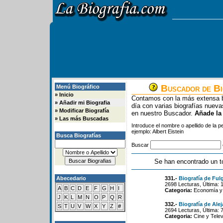
Buscador de Bi
Menú Biográfico
»
Inicio
Contamos con la más extensa b
»
Añadir mi Biografia
día con varias biografías nue
»
Modificar Biografía
en nuestro Buscador.
Añade la
»
Las más Buscadas
Introduce el nombre o apellido de la 
ejemplo: Albert Eistein
Busca Biografías
Buscar
Se han encontrado un t
Abecedario
331.-
Biografía de Fulg
2698 Lecturas, Última: 
A
B
C
D
E
F
G
H
I
Categoria:
Economía y 
J
K
L
M
N
O
P
Q
R
332.-
Biografía de Ale
S
T
U
V
W
X
Y
Z
#
2694 Lecturas, Última: 
Categoria:
Cine y Telev