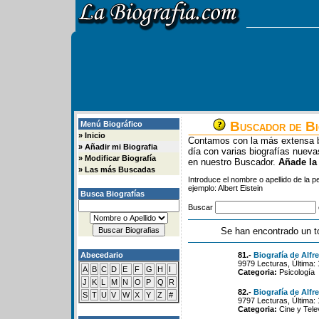
Buscador de Bi
Menú Biográfico
»
Inicio
Contamos con la más extensa b
»
Añadir mi Biografia
día con varias biografías nue
»
Modificar Biografía
en nuestro Buscador.
Añade la
»
Las más Buscadas
Introduce el nombre o apellido de la 
ejemplo: Albert Eistein
Busca Biografías
Buscar
Se han encontrado un t
Abecedario
81.-
Biografía de Alfr
9979 Lecturas, Última:
A
B
C
D
E
F
G
H
I
Categoria:
Psicología
J
K
L
M
N
O
P
Q
R
82.-
Biografía de Alfr
S
T
U
V
W
X
Y
Z
#
9797 Lecturas, Última:
Categoria:
Cine y Tele