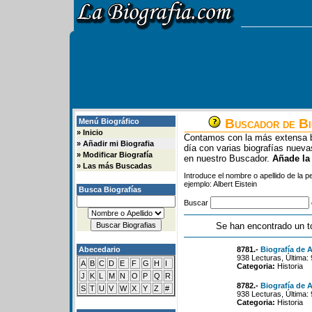
Buscador de Bi
Menú Biográfico
»
Inicio
Contamos con la más extensa b
»
Añadir mi Biografia
día con varias biografías nue
»
Modificar Biografía
en nuestro Buscador.
Añade la
»
Las más Buscadas
Introduce el nombre o apellido de la 
ejemplo: Albert Eistein
Busca Biografías
Buscar
Se han encontrado un t
Abecedario
8781.-
Biografía de A
938 Lecturas, Última:
A
B
C
D
E
F
G
H
I
Categoria:
Historia
J
K
L
M
N
O
P
Q
R
8782.-
Biografía de A
S
T
U
V
W
X
Y
Z
#
938 Lecturas, Última:
Categoria:
Historia