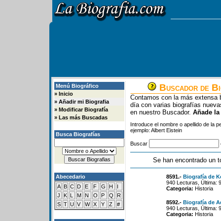
Buscador de Bi
Menú Biográfico
»
Inicio
Contamos con la más extensa b
»
Añadir mi Biografia
día con varias biografías nue
»
Modificar Biografía
en nuestro Buscador.
Añade la
»
Las más Buscadas
Introduce el nombre o apellido de la 
ejemplo: Albert Eistein
Busca Biografías
Buscar
Se han encontrado un t
Abecedario
8591.-
Biografía de K
940 Lecturas, Última: 
A
B
C
D
E
F
G
H
I
Categoria:
Historia
J
K
L
M
N
O
P
Q
R
8592.-
Biografía de 
S
T
U
V
W
X
Y
Z
#
940 Lecturas, Última: 
Categoria:
Historia