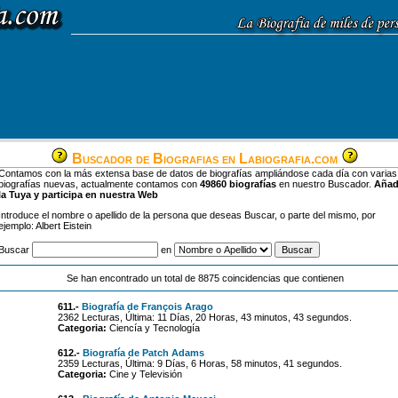
Buscador de Biografias en Labiografia.com
Contamos con la más extensa base de datos de biografías ampliándose cada día con varias
biografías nuevas, actualmente contamos con
49860 biografías
en nuestro Buscador.
Aña
la Tuya y participa en nuestra Web
Introduce el nombre o apellido de la persona que deseas Buscar, o parte del mismo, por
ejemplo: Albert Eistein
Buscar
en
Se han encontrado un total de 8875 coincidencias que contienen
611.-
Biografía de François Arago
2362 Lecturas, Última: 11 Días, 20 Horas, 43 minutos, 43 segundos.
Categoria:
Ciencía y Tecnología
612.-
Biografía de Patch Adams
2359 Lecturas, Última: 9 Días, 6 Horas, 58 minutos, 41 segundos.
Categoria:
Cine y Televisión