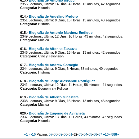
613.-
Biografía de Antonio Meucci
2355 Lecturas, Última: 14 Días, 4 Horas, 13 minutos, 42 segundos.
Categoria:
Historia
614.-
Biografía de Angelino Medoro
2351 Lecturas, Última: 9 Días, 15 Horas, 13 minutos, 43 segundos.
Categoria:
Historia
615.-
Biografía de Antonio Martínez Endique
2349 Lecturas, Última: 12 Días, 10 Horas, 43 minutos, 42 segundos.
Categoria:
Música
616.-
Biografía de Alfonso Zarauza
2346 Lecturas, Última: 9 Días, 15 Horas, 13 minutos, 42 segundos.
Categoria:
Cine y Televisión
617.-
Biografía de Andrew Carnegie
2344 Lecturas, Última: 9 Días, 6 Horas, 58 minutos, 40 segundos.
Categoria:
Historia
618.-
Biografía de Jorge Alessandri Rodríguez
2341 Lecturas, Última: 12 Días, 11 Horas, 58 minutos, 41 segundos.
Categoria:
Economía y Política
619.-
Biografía de Alberto Ginastera
2338 Lecturas, Última: 9 Días, 15 Horas, 13 minutos, 43 segundos.
Categoria:
Música
620.-
Biografía de Eugenio de Aviraneta
2337 Lecturas, Última: 13 Días, 11 Horas, 43 minutos, 42 segundos.
Categoria:
Historia
«1
«-10
Página:
57
-
58
-
59
-
60
-
61
-
62
-
63
-
64
-
65
-
66
-
67
+10»
888»