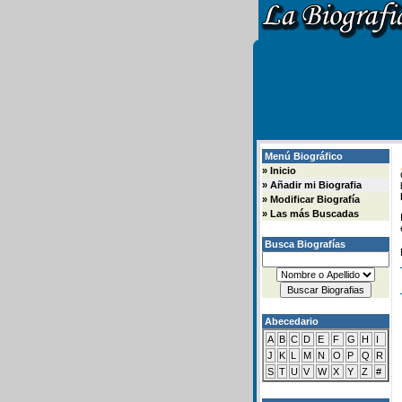
Menú Biográfico
»
Inicio
»
Añadir mi Biografia
»
Modificar Biografía
»
Las más Buscadas
Busca Biografías
Abecedario
A
B
C
D
E
F
G
H
I
J
K
L
M
N
O
P
Q
R
S
T
U
V
W
X
Y
Z
#