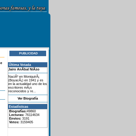
PUBLICIDAD
de
Última Votada
Jairo AnÃ­bal NiÃ±o
NaciÃ³ en MoniquirÃ¡
(BoyacÃ¡) en 1941 y es
en la actualidad uno de los
escritores mÃ¡s
reconocidos y re...
Ver Biografía
Estadísticas
Biografías:
49860
Lecturas:
76114634
Envios:
3191
Votos:
3159405