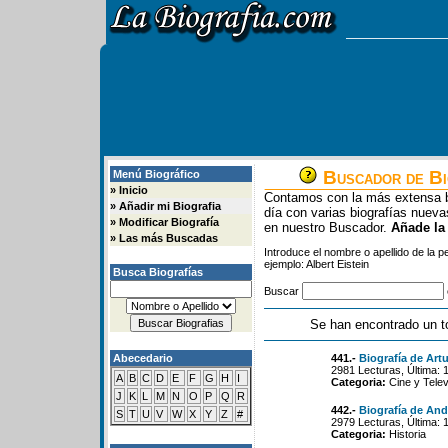
Buscador de Bi
Menú Biográfico
»
Inicio
Contamos con la más extensa b
»
Añadir mi Biografia
día con varias biografías nue
»
Modificar Biografía
en nuestro Buscador.
Añade la
»
Las más Buscadas
Introduce el nombre o apellido de la 
ejemplo: Albert Eistein
Busca Biografías
Buscar
Se han encontrado un t
Abecedario
441.-
Biografía de Art
2981 Lecturas, Última: 
A
B
C
D
E
F
G
H
I
Categoria:
Cine y Telev
J
K
L
M
N
O
P
Q
R
442.-
Biografía de And
S
T
U
V
W
X
Y
Z
#
2979 Lecturas, Última: 
Categoria:
Historia