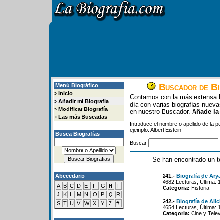
Buscador de Bi
Menú Biográfico
»
Inicio
Contamos con la más extensa b
»
Añadir mi Biografia
día con varias biografías nue
»
Modificar Biografía
en nuestro Buscador.
Añade la
»
Las más Buscadas
Introduce el nombre o apellido de la 
ejemplo: Albert Eistein
Busca Biografías
Buscar
Se han encontrado un t
Abecedario
241.-
Biografía de Ary
4682 Lecturas, Última: 
A
B
C
D
E
F
G
H
I
Categoria:
Historia
J
K
L
M
N
O
P
Q
R
242.-
Biografía de Alic
S
T
U
V
W
X
Y
Z
#
4654 Lecturas, Última: 
Categoria:
Cine y Telev