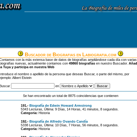
Buscador de Biografias en Labiografia.com
Contamos con la más extensa base de datos de biografías ampliándose cada día con varias
biografías nuevas, actualmente contamos con
49860 biografías
en nuestro Buscador.
Aña
la Tuya y participa en nuestra Web
Introduce el nombre o apellido de la persona que deseas Buscar, o parte del mismo, por
ejemplo: Albert Eistein
Buscar
en
Se han encontrado un total de 8875 coincidencias que contienen
191.-
Biografía de Edwin Howard Armstrong
5343 Lecturas, Última: 9 Días, 14 Horas, 41 minutos, 8 segundos.
Categoria:
Historia
192.-
Biografía de Alfredo Ovando Candía
5338 Lecturas, Última: 10 Días, 7 Horas, 56 minutos, 8 segundos.
Categoria:
Historia