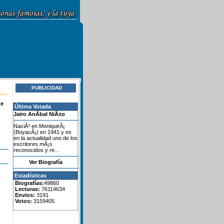
PUBLICIDAD
de
Última Votada
Jairo AnÃ­bal NiÃ±o
NaciÃ³ en MoniquirÃ¡
(BoyacÃ¡) en 1941 y es
en la actualidad uno de los
escritores mÃ¡s
reconocidos y re...
Ver Biografía
Estadísticas
Biografías:
49860
Lecturas:
76114634
Envios:
3191
Votos:
3159405