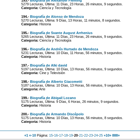
193.-
Biografía de Alexander Fleming
5279 Lecturas, Última: 11 Días, 23 Horas, 26 minutos, 9 segundos.
Categoria:
Ciencía y Tecnología
194.-
Biografía de Alonso de Mendoza
5270 Lecturas, Última: 9 Días, 13 Horas, 11 minutos, 8 segundos.
Categoria:
Historia
195.-
Biografía de Svante August Arrhenius
5265 Lecturas, Última: 11 Días, 23 Horas, 26 minutos, 9 segundos.
Categoria:
Ciencía y Tecnología
196.-
Biografía de Andrés Hurtado de Mendoza
5231 Lecturas, Última: 10 Días, 11 Horas, 56 minutos, 9 segundos.
Categoria:
Historia
197.-
Biografía de Alki david
5197 Lecturas, Última: 10 Días, 13 Horas, 56 minutos, 9 segundos.
Categoria:
Cine y Televisión
198.-
Biografía de Alberto Giacometti
5187 Lecturas, Última: 10 Días, 13 Horas, 56 minutos, 9 segundos.
Categoria:
Arte
199.-
Biografía de Abigail Lozano
5175 Lecturas, Última: 9 Días, 6 Horas, 26 minutos, 9 segundos.
Categoria:
Historia
200.-
Biografía de Armando Discépolo
5175 Lecturas, Última: 10 Días, 13 Horas, 56 minutos, 8 segundos.
Categoria:
Historia
«1
«-10
Página:
15
-
16
-
17
-
18
-
19
-
20
-
21
-
22
-
23
-
24
-
25
+10»
888»