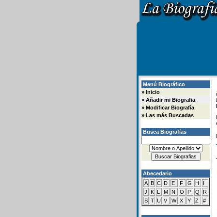
Menú Biográfico
»
Inicio
»
Añadir mi Biografia
»
Modificar Biografía
»
Las más Buscadas
Busca Biografías
Abecedario
A
B
C
D
E
F
G
H
I
J
K
L
M
N
O
P
Q
R
S
T
U
V
W
X
Y
Z
#