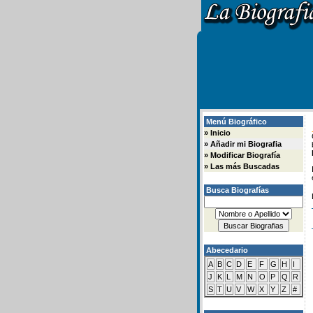
Menú Biográfico
»
Inicio
»
Añadir mi Biografia
»
Modificar Biografía
»
Las más Buscadas
Busca Biografías
Abecedario
A
B
C
D
E
F
G
H
I
J
K
L
M
N
O
P
Q
R
S
T
U
V
W
X
Y
Z
#