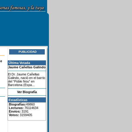
PUBLICIDAD
de
Última Votada
Jaume Cañellas Galindo
El Dr. Jaume Cañellas
Galindo, nació en el barrio
del “Poble Nou” en
Barcelona (Espa...
Ver Biografía
Estadísticas
Biografías:
49860
Lecturas:
76114634
Envios:
3191
Votos:
3159405