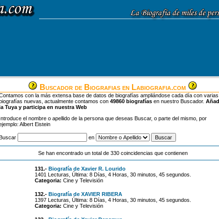
Buscador de Biografias en Labiografia.com
Contamos con la más extensa base de datos de biografías ampliándose cada día con varias
biografías nuevas, actualmente contamos con
49860 biografías
en nuestro Buscador.
Aña
la Tuya y participa en nuestra Web
Introduce el nombre o apellido de la persona que deseas Buscar, o parte del mismo, por
ejemplo: Albert Eistein
Buscar
en
Se han encontrado un total de 330 coincidencias que contienen
131.-
Biografía de Xavier R. Lourido
1401 Lecturas, Última: 8 Días, 4 Horas, 30 minutos, 45 segundos.
Categoria:
Cine y Televisión
132.-
Biografía de XAVIER RIBERA
1397 Lecturas, Última: 8 Días, 4 Horas, 30 minutos, 45 segundos.
Categoria:
Cine y Televisión