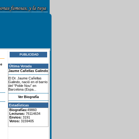
PUBLICIDAD
de
Última Votada
Jaume Cañellas Galindo
El Dr. Jaume Cañellas
Galindo, nació en el barrio
del “Poble Nou” en
Barcelona (Espa...
Ver Biografía
Estadísticas
Biografías:
49860
Lecturas:
76114634
Envios:
3191
Votos:
3159405