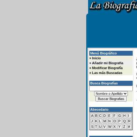
Menú Biográfico
»
Inicio
»
Añadir mi Biografia
»
Modificar Biografía
»
Las más Buscadas
Busca Biografías
Abecedario
A
B
C
D
E
F
G
H
I
J
K
L
M
N
O
P
Q
R
S
T
U
V
W
X
Y
Z
#