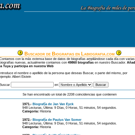
Buscador de Biografias en Labiografia.com
Contamos con la más extensa base de datos de biografías ampliándose cada día con varias
biografías nuevas, actualmente contamos con
49860 biografías
en nuestro Buscador.
Aña
la Tuya y participa en nuestra Web
Introduce el nombre o apellido de la persona que deseas Buscar, o parte del mismo, por
ejemplo: Albert Eistein
Buscar
en
Se han encontrado un total de 2208 coincidencias que contienen
1971.-
Biografía de Jan Van Eyck
948 Lecturas, Última: 9 Días, 0 Horas, 51 minutos, 54 segundos.
Categoria:
Historia
1972.-
Biografía de Paulus Van Somer
948 Lecturas, Última: 9 Días, 0 Horas, 51 minutos, 54 segundos.
Categoria:
Historia