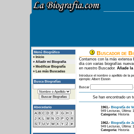
Buscador de Bi
Menú Biográfico
»
Inicio
Contamos con la más extensa b
»
Añadir mi Biografia
día con varias biografías nue
»
Modificar Biografía
en nuestro Buscador.
Añade la
»
Las más Buscadas
Introduce el nombre o apellido de la 
ejemplo: Albert Eistein
Busca Biografías
Buscar
Se han encontrado un t
Abecedario
1961.-
Biografía de V
949 Lecturas, Última: 
A
B
C
D
E
F
G
H
I
Categoria:
Historia
J
K
L
M
N
O
P
Q
R
1962.-
Biografía de 
S
T
U
V
W
X
Y
Z
#
949 Lecturas, Última: 
Categoria:
Historia