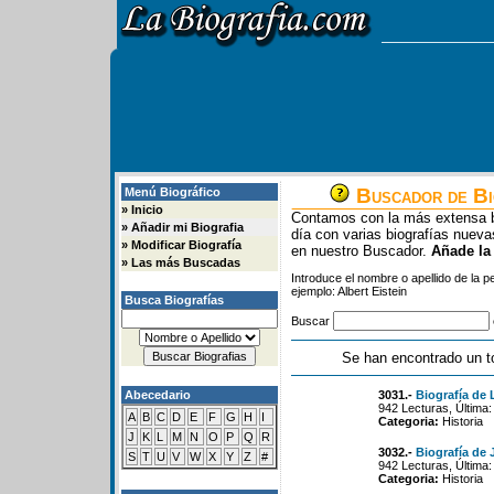
Buscador de Bi
Menú Biográfico
»
Inicio
Contamos con la más extensa b
»
Añadir mi Biografia
día con varias biografías nue
»
Modificar Biografía
en nuestro Buscador.
Añade la
»
Las más Buscadas
Introduce el nombre o apellido de la 
ejemplo: Albert Eistein
Busca Biografías
Buscar
Se han encontrado un t
Abecedario
3031.-
Biografía de 
942 Lecturas, Última:
A
B
C
D
E
F
G
H
I
Categoria:
Historia
J
K
L
M
N
O
P
Q
R
3032.-
Biografía de
S
T
U
V
W
X
Y
Z
#
942 Lecturas, Última:
Categoria:
Historia