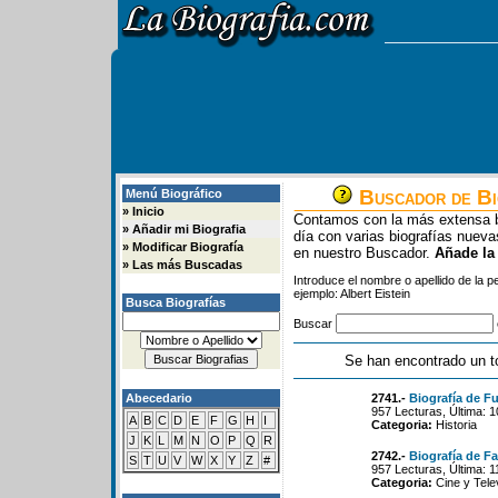
Buscador de Bi
Menú Biográfico
»
Inicio
Contamos con la más extensa b
»
Añadir mi Biografia
día con varias biografías nue
»
Modificar Biografía
en nuestro Buscador.
Añade la
»
Las más Buscadas
Introduce el nombre o apellido de la 
ejemplo: Albert Eistein
Busca Biografías
Buscar
Se han encontrado un t
Abecedario
2741.-
Biografía de Fu
957 Lecturas, Última: 
A
B
C
D
E
F
G
H
I
Categoria:
Historia
J
K
L
M
N
O
P
Q
R
2742.-
Biografía de F
S
T
U
V
W
X
Y
Z
#
957 Lecturas, Última: 
Categoria:
Cine y Tele