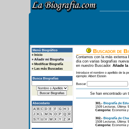
Buscador de Bi
Menú Biográfico
»
Inicio
Contamos con la más extensa b
»
Añadir mi Biografia
día con varias biografías nue
»
Modificar Biografía
en nuestro Buscador.
Añade la
»
Las más Buscadas
Introduce el nombre o apellido de la 
ejemplo: Albert Eistein
Busca Biografías
Buscar
Se han encontrado un t
Abecedario
301.-
Biografía de Edu
1509 Lecturas, Última: 
A
B
C
D
E
F
G
H
I
Categoria:
Economía y 
J
K
L
M
N
O
P
Q
R
302.-
Biografía de Cha
S
T
U
V
W
X
Y
Z
#
1508 Lecturas, Última: 
Categoria:
Economía y 