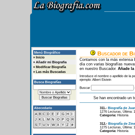
Buscador de Bi
Menú Biográfico
»
Inicio
Contamos con la más extensa b
»
Añadir mi Biografia
día con varias biografías nue
»
Modificar Biografía
en nuestro Buscador.
Añade la
»
Las más Buscadas
Introduce el nombre o apellido de la 
ejemplo: Albert Eistein
Busca Biografías
Buscar
Se han encontrado un t
Abecedario
311.-
Biografía de Ju
1276 Lecturas, Última: 
A
B
C
D
E
F
G
H
I
Categoria:
Historia
J
K
L
M
N
O
P
Q
R
312.-
Biografía de Zine
S
T
U
V
W
X
Y
Z
#
1275 Lecturas, Última: 
Categoria:
Historia