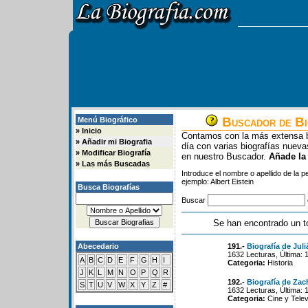
Buscador de Bi
Menú Biográfico
»
Inicio
Contamos con la más extensa b
»
Añadir mi Biografia
día con varias biografías nue
»
Modificar Biografía
en nuestro Buscador.
Añade la
»
Las más Buscadas
Introduce el nombre o apellido de la 
ejemplo: Albert Eistein
Busca Biografías
Buscar
Se han encontrado un t
Abecedario
191.-
Biografía de Jul
1632 Lecturas, Última: 
A
B
C
D
E
F
G
H
I
Categoria:
Historia
J
K
L
M
N
O
P
Q
R
192.-
Biografía de Zach
S
T
U
V
W
X
Y
Z
#
1632 Lecturas, Última: 
Categoria:
Cine y Telev