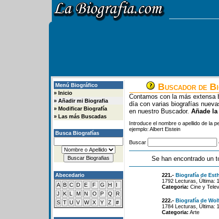
Buscador de Bi
Menú Biográfico
»
Inicio
Contamos con la más extensa b
»
Añadir mi Biografia
día con varias biografías nue
»
Modificar Biografía
en nuestro Buscador.
Añade la
»
Las más Buscadas
Introduce el nombre o apellido de la 
ejemplo: Albert Eistein
Busca Biografías
Buscar
Se han encontrado un t
Abecedario
221.-
Biografía de Esth
1792 Lecturas, Última: 
A
B
C
D
E
F
G
H
I
Categoria:
Cine y Telev
J
K
L
M
N
O
P
Q
R
222.-
Biografía de Wolf
S
T
U
V
W
X
Y
Z
#
1784 Lecturas, Última: 
Categoria:
Arte