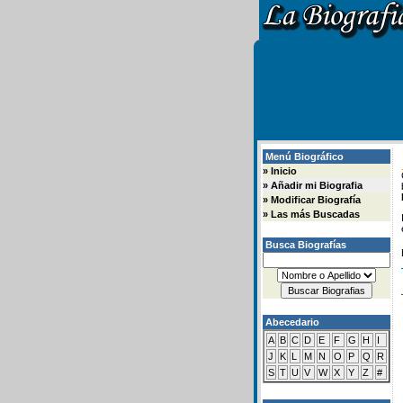
Menú Biográfico
»
Inicio
»
Añadir mi Biografia
»
Modificar Biografía
»
Las más Buscadas
Busca Biografías
Abecedario
A
B
C
D
E
F
G
H
I
J
K
L
M
N
O
P
Q
R
S
T
U
V
W
X
Y
Z
#