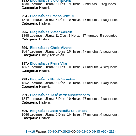
293.-
Biografía de Victoria Kent
1880 Lecturas, Última: 8 Días, 19 Horas, 2 minutos, 5 segundos.
Categoria:
Historia
294.-
Biografía de Franco Venturi
1878 Lecturas, Última: 8 Días, 10 Horas, 47 minutos, 4 segundos.
Categoria:
Historia
295.-
Biografía de Victor Cousin
1868 Lecturas, Última: 11 Días, 3 Horas, 47 minutos, 5 segundos.
Categoria:
Historia
296.-
Biografía de Chelo Vivares
1867 Lecturas, Última: 8 Días, 10 Horas, 47 minutos, 3 segundos.
Categoria:
Cine y Televisión
297.-
Biografía de Pierre Vilar
1867 Lecturas, Última: 8 Días, 10 Horas, 47 minutos, 4 segundos.
Categoria:
Historia
298.-
Biografía de Nicola Vicentino
1852 Lecturas, Última: 8 Días, 10 Horas, 47 minutos, 4 segundos.
Categoria:
Historia
299.-
Biografía de José Verdes Montenegro
1847 Lecturas, Última: 8 Días, 10 Horas, 47 minutos, 4 segundos.
Categoria:
Historia
300.-
Biografía de Julio Vicuña Cifuentes
1846 Lecturas, Última: 8 Días, 10 Horas, 47 minutos, 4 segundos.
Categoria:
Historia
«1
«-10
Página:
25
-
26
-
27
-
28
-
29
-
30
-
31
-
32
-
33
-
34
-
35
+10»
221»