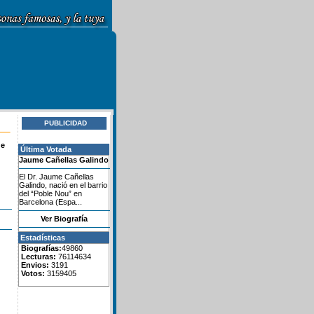
PUBLICIDAD
de
Última Votada
Jaume Cañellas Galindo
El Dr. Jaume Cañellas
Galindo, nació en el barrio
del “Poble Nou” en
Barcelona (Espa...
Ver Biografía
Estadísticas
Biografías:
49860
Lecturas:
76114634
Envios:
3191
Votos:
3159405