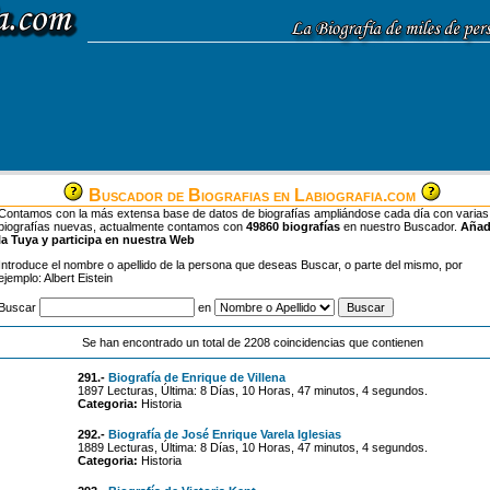
Buscador de Biografias en Labiografia.com
Contamos con la más extensa base de datos de biografías ampliándose cada día con varias
biografías nuevas, actualmente contamos con
49860 biografías
en nuestro Buscador.
Aña
la Tuya y participa en nuestra Web
Introduce el nombre o apellido de la persona que deseas Buscar, o parte del mismo, por
ejemplo: Albert Eistein
Buscar
en
Se han encontrado un total de 2208 coincidencias que contienen
291.-
Biografía de Enrique de Villena
1897 Lecturas, Última: 8 Días, 10 Horas, 47 minutos, 4 segundos.
Categoria:
Historia
292.-
Biografía de José Enrique Varela Iglesias
1889 Lecturas, Última: 8 Días, 10 Horas, 47 minutos, 4 segundos.
Categoria:
Historia