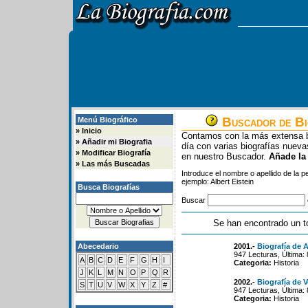
Buscador de Bi
Menú Biográfico
»
Inicio
Contamos con la más extensa b
»
Añadir mi Biografia
día con varias biografías nue
»
Modificar Biografía
en nuestro Buscador.
Añade la
»
Las más Buscadas
Introduce el nombre o apellido de la 
ejemplo: Albert Eistein
Busca Biografías
Buscar
Se han encontrado un t
Abecedario
2001.-
Biografía de 
947 Lecturas, Última:
A
B
C
D
E
F
G
H
I
Categoria:
Historia
J
K
L
M
N
O
P
Q
R
2002.-
Biografía de V
S
T
U
V
W
X
Y
Z
#
947 Lecturas, Última:
Categoria:
Historia