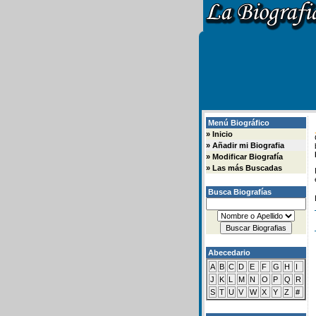
Menú Biográfico
»
Inicio
»
Añadir mi Biografia
»
Modificar Biografía
»
Las más Buscadas
Busca Biografías
Abecedario
A
B
C
D
E
F
G
H
I
J
K
L
M
N
O
P
Q
R
S
T
U
V
W
X
Y
Z
#