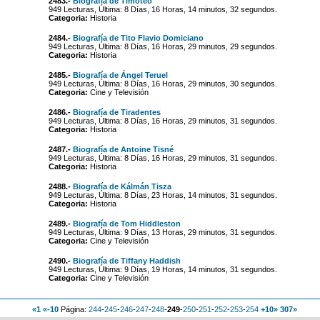
2483.-
Biografía de Timoteo
949 Lecturas, Última: 8 Días, 16 Horas, 14 minutos, 32 segundos.
Categoria:
Historia
2484.-
Biografía de Tito Flavio Domiciano
949 Lecturas, Última: 8 Días, 16 Horas, 29 minutos, 29 segundos.
Categoria:
Historia
2485.-
Biografía de Ángel Teruel
949 Lecturas, Última: 8 Días, 16 Horas, 29 minutos, 30 segundos.
Categoria:
Cine y Televisión
2486.-
Biografía de Tiradentes
949 Lecturas, Última: 8 Días, 16 Horas, 29 minutos, 31 segundos.
Categoria:
Historia
2487.-
Biografía de Antoine Tisné
949 Lecturas, Última: 8 Días, 16 Horas, 29 minutos, 31 segundos.
Categoria:
Historia
2488.-
Biografía de Kálmán Tisza
949 Lecturas, Última: 8 Días, 23 Horas, 14 minutos, 31 segundos.
Categoria:
Historia
2489.-
Biografía de Tom Hiddleston
949 Lecturas, Última: 9 Días, 13 Horas, 29 minutos, 31 segundos.
Categoria:
Cine y Televisión
2490.-
Biografía de Tiffany Haddish
949 Lecturas, Última: 9 Días, 19 Horas, 14 minutos, 31 segundos.
Categoria:
Cine y Televisión
«1
«-10
Página:
244
-
245
-
246
-
247
-
248
-
249
-
250
-
251
-
252
-
253
-
254
+10»
307»