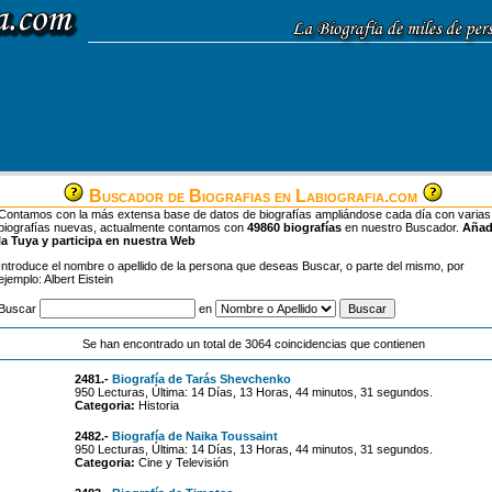
Buscador de Biografias en Labiografia.com
Contamos con la más extensa base de datos de biografías ampliándose cada día con varias
biografías nuevas, actualmente contamos con
49860 biografías
en nuestro Buscador.
Aña
la Tuya y participa en nuestra Web
Introduce el nombre o apellido de la persona que deseas Buscar, o parte del mismo, por
ejemplo: Albert Eistein
Buscar
en
Se han encontrado un total de 3064 coincidencias que contienen
2481.-
Biografía de Tarás Shevchenko
950 Lecturas, Última: 14 Días, 13 Horas, 44 minutos, 31 segundos.
Categoria:
Historia
2482.-
Biografía de Naika Toussaint
950 Lecturas, Última: 14 Días, 13 Horas, 44 minutos, 31 segundos.
Categoria:
Cine y Televisión