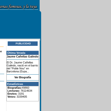
PUBLICIDAD
de
Última Votada
Jaume Cañellas Galindo
El Dr. Jaume Cañellas
Galindo, nació en el barrio
del “Poble Nou” en
Barcelona (Espa...
Ver Biografía
Estadísticas
Biografías:
49860
Lecturas:
76114634
Envios:
3191
Votos:
3159405