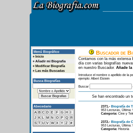
Buscador de Bi
Menú Biográfico
»
Inicio
Contamos con la más extensa b
»
Añadir mi Biografia
día con varias biografías nue
»
Modificar Biografía
en nuestro Buscador.
Añade la
»
Las más Buscadas
Introduce el nombre o apellido de la 
ejemplo: Albert Eistein
Busca Biografías
Buscar
Se han encontrado un t
Abecedario
2371.-
Biografía de 
953 Lecturas, Última:
A
B
C
D
E
F
G
H
I
Categoria:
Cine y Tel
J
K
L
M
N
O
P
Q
R
2372.-
Biografía de 
S
T
U
V
W
X
Y
Z
#
953 Lecturas, Última:
Categoria:
Historia