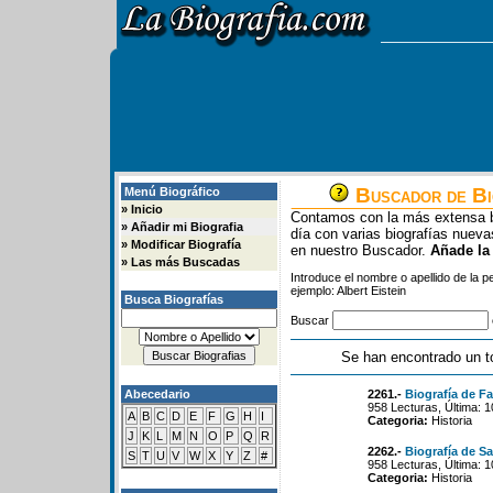
Buscador de Bi
Menú Biográfico
»
Inicio
Contamos con la más extensa b
»
Añadir mi Biografia
día con varias biografías nue
»
Modificar Biografía
en nuestro Buscador.
Añade la
»
Las más Buscadas
Introduce el nombre o apellido de la 
ejemplo: Albert Eistein
Busca Biografías
Buscar
Se han encontrado un t
Abecedario
2261.-
Biografía de F
958 Lecturas, Última: 
A
B
C
D
E
F
G
H
I
Categoria:
Historia
J
K
L
M
N
O
P
Q
R
2262.-
Biografía de S
S
T
U
V
W
X
Y
Z
#
958 Lecturas, Última: 
Categoria:
Historia