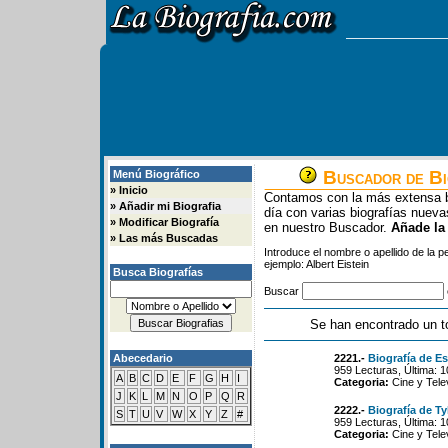
Buscador de Bi
Menú Biográfico
»
Inicio
Contamos con la más extensa b
»
Añadir mi Biografia
día con varias biografías nue
»
Modificar Biografía
en nuestro Buscador.
Añade la
»
Las más Buscadas
Introduce el nombre o apellido de la 
ejemplo: Albert Eistein
Busca Biografías
Buscar
Se han encontrado un t
Abecedario
2221.-
Biografía de E
959 Lecturas, Última: 
A
B
C
D
E
F
G
H
I
Categoria:
Cine y Tele
J
K
L
M
N
O
P
Q
R
2222.-
Biografía de Ty
S
T
U
V
W
X
Y
Z
#
959 Lecturas, Última: 
Categoria:
Cine y Tele