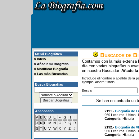
Buscador de Bi
Menú Biográfico
»
Inicio
Contamos con la más extensa b
»
Añadir mi Biografia
día con varias biografías nue
»
Modificar Biografía
en nuestro Buscador.
Añade la
»
Las más Buscadas
Introduce el nombre o apellido de la 
ejemplo: Albert Eistein
Busca Biografías
Buscar
Se han encontrado un t
Abecedario
2191.-
Biografía de L
960 Lecturas, Última: 
A
B
C
D
E
F
G
H
I
Categoria:
Historia
J
K
L
M
N
O
P
Q
R
2192.-
Biografía de V
S
T
U
V
W
X
Y
Z
#
960 Lecturas, Última: 
Categoria:
Historia