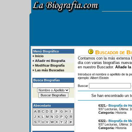
Buscador de Bi
Menú Biográfico
»
Inicio
Contamos con la más extensa b
»
Añadir mi Biografia
día con varias biografías nue
»
Modificar Biografía
en nuestro Buscador.
Añade la
»
Las más Buscadas
Introduce el nombre o apellido de la 
ejemplo: Albert Eistein
Busca Biografías
Buscar
Se han encontrado un t
Abecedario
6321.-
Biografía de H
937 Lecturas, Última: 
A
B
C
D
E
F
G
H
I
Categoria:
Historia
J
K
L
M
N
O
P
Q
R
6322.-
Biografía de M
S
T
U
V
W
X
Y
Z
#
937 Lecturas, Última: 
Categoria:
Historia