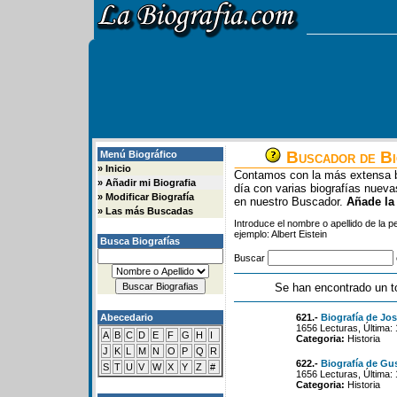
Buscador de Bi
Menú Biográfico
»
Inicio
Contamos con la más extensa b
»
Añadir mi Biografia
día con varias biografías nue
»
Modificar Biografía
en nuestro Buscador.
Añade la
»
Las más Buscadas
Introduce el nombre o apellido de la 
ejemplo: Albert Eistein
Busca Biografías
Buscar
Se han encontrado un t
Abecedario
621.-
Biografía de Jo
1656 Lecturas, Última:
A
B
C
D
E
F
G
H
I
Categoria:
Historia
J
K
L
M
N
O
P
Q
R
622.-
Biografía de Gu
S
T
U
V
W
X
Y
Z
#
1656 Lecturas, Última:
Categoria:
Historia