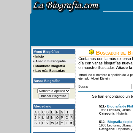
Buscador de Bi
Menú Biográfico
»
Inicio
Contamos con la más extensa b
»
Añadir mi Biografia
día con varias biografías nue
»
Modificar Biografía
en nuestro Buscador.
Añade la
»
Las más Buscadas
Introduce el nombre o apellido de la 
ejemplo: Albert Eistein
Busca Biografías
Buscar
Se han encontrado un t
Abecedario
511.-
Biografía de Phil
1956 Lecturas, Última:
A
B
C
D
E
F
G
H
I
Categoria:
Historia
J
K
L
M
N
O
P
Q
R
512.-
Biografía de pio
S
T
U
V
W
X
Y
Z
#
1953 Lecturas, Última:
Categoria:
Deportes y