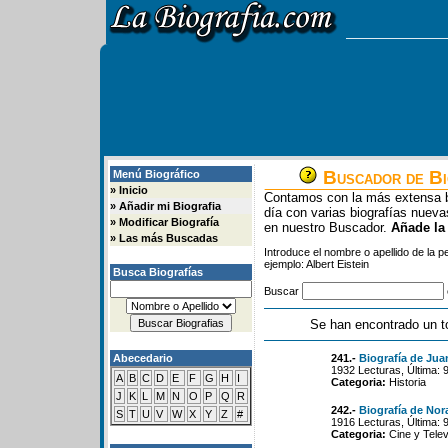
Buscador de Bi
Menú Biográfico
»
Inicio
Contamos con la más extensa b
»
Añadir mi Biografia
día con varias biografías nue
»
Modificar Biografía
en nuestro Buscador.
Añade la
»
Las más Buscadas
Introduce el nombre o apellido de la 
ejemplo: Albert Eistein
Busca Biografías
Buscar
Se han encontrado un t
Abecedario
241.-
Biografía de Jua
1932 Lecturas, Última: 
A
B
C
D
E
F
G
H
I
Categoria:
Historia
J
K
L
M
N
O
P
Q
R
242.-
Biografía de Nor
S
T
U
V
W
X
Y
Z
#
1916 Lecturas, Última: 
Categoria:
Cine y Telev