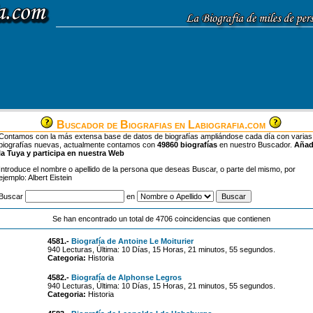
Buscador de Biografias en Labiografia.com
Contamos con la más extensa base de datos de biografías ampliándose cada día con varias
biografías nuevas, actualmente contamos con
49860 biografías
en nuestro Buscador.
Aña
la Tuya y participa en nuestra Web
Introduce el nombre o apellido de la persona que deseas Buscar, o parte del mismo, por
ejemplo: Albert Eistein
Buscar
en
Se han encontrado un total de 4706 coincidencias que contienen
4581.-
Biografía de Antoine Le Moiturier
940 Lecturas, Última: 10 Días, 15 Horas, 21 minutos, 55 segundos.
Categoria:
Historia
4582.-
Biografía de Alphonse Legros
940 Lecturas, Última: 10 Días, 15 Horas, 21 minutos, 55 segundos.
Categoria:
Historia