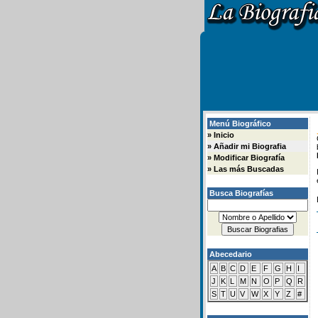
Menú Biográfico
»
Inicio
»
Añadir mi Biografia
»
Modificar Biografía
»
Las más Buscadas
Busca Biografías
Abecedario
A
B
C
D
E
F
G
H
I
J
K
L
M
N
O
P
Q
R
S
T
U
V
W
X
Y
Z
#