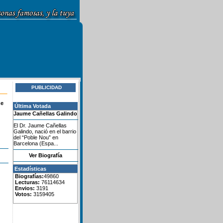
PUBLICIDAD
de
Última Votada
Jaume Cañellas Galindo
El Dr. Jaume Cañellas
Galindo, nació en el barrio
del “Poble Nou” en
Barcelona (Espa...
Ver Biografía
Estadísticas
Biografías:
49860
Lecturas:
76114634
Envios:
3191
Votos:
3159405