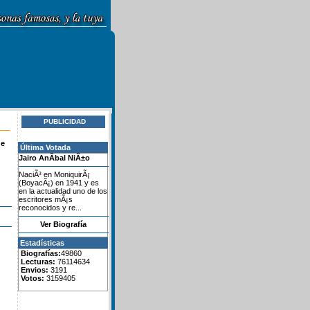
PUBLICIDAD
de
Última Votada
Jairo AnÃ­bal NiÃ±o
NaciÃ³ en MoniquirÃ¡
(BoyacÃ¡) en 1941 y es
en la actualidad uno de los
escritores mÃ¡s
reconocidos y re...
Ver Biografía
Estadísticas
Biografías:
49860
Lecturas:
76114634
Envios:
3191
Votos:
3159405