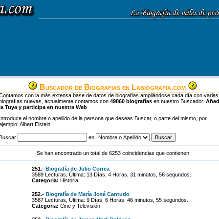
Buscador de Biografias en Labiografia.com
Contamos con la más extensa base de datos de biografías ampliándose cada día con varias
biografías nuevas, actualmente contamos con
49860 biografías
en nuestro Buscador.
Aña
la Tuya y participa en nuestra Web
Introduce el nombre o apellido de la persona que deseas Buscar, o parte del mismo, por
ejemplo: Albert Eistein
Buscar
en
Se han encontrado un total de 6253 coincidencias que contienen
251.-
Biografía de Julio Correa
3589 Lecturas, Última: 13 Días, 4 Horas, 31 minutos, 56 segundos.
Categoria:
Historia
252.-
Biografía de María José Cantudo
3587 Lecturas, Última: 9 Días, 6 Horas, 46 minutos, 55 segundos.
Categoria:
Cine y Televisión