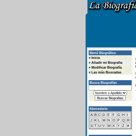
Menú Biográfico
»
Inicio
»
Añadir mi Biografia
»
Modificar Biografía
»
Las más Buscadas
Busca Biografías
Abecedario
A
B
C
D
E
F
G
H
I
J
K
L
M
N
O
P
Q
R
S
T
U
V
W
X
Y
Z
#