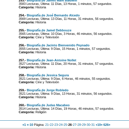
253.-
Biografía de James Mark Baldwin
3583 Lecturas, Última: 11 Días, 13 Horas, 1 minutos, 57 segundos.
Categoria:
Historia
254.-
Biografía de José Bernardo Alcedo
3569 Lecturas, Última: 13 Días, 11 Horas, 31 minutos, 56 segundos.
Categoria:
Historia
255.-
Biografía de Jamel Debbouze
3565 Lecturas, Última: 10 Días, 3 Horas, 46 minutos, 56 segundos.
Categoria:
Cine y Televisión
256.-
Biografía de Jacinto Bienvenido Peynado
3555 Lecturas, Última: 9 Días, 15 Horas, 1 minutos, 57 segundos.
Categoria:
Historia
257.-
Biografía de Jean-Antoine Nollet
3527 Lecturas, Última: 11 Días, 20 Horas, 31 minutos, 57 segundos.
Categoria:
Historia
258.-
Biografía de Jessica Segura
3521 Lecturas, Última: 9 Días, 6 Horas, 46 minutos, 55 segundos.
Categoria:
Cine y Televisión
259.-
Biografía de Jorge Robledo
3521 Lecturas, Última: 9 Días, 13 Horas, 31 minutos, 56 segundos.
Categoria:
Historia
260.-
Biografía de Judas Macabeo
3514 Lecturas, Última: 14 Días, 19 Horas, 46 minutos, 57 segundos.
Categoria:
Religión
«1
«-10
Página:
21
-
22
-
23
-
24
-
25
-
26
-
27
-
28
-
29
-
30
-
31
+10»
626»