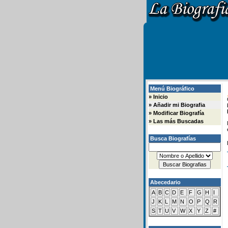
Menú Biográfico
»
Inicio
»
Añadir mi Biografia
»
Modificar Biografía
»
Las más Buscadas
Busca Biografías
Abecedario
A
B
C
D
E
F
G
H
I
J
K
L
M
N
O
P
Q
R
S
T
U
V
W
X
Y
Z
#