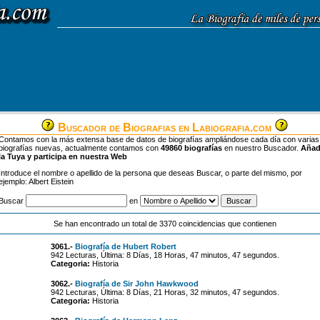
Buscador de Biografias en Labiografia.com
Contamos con la más extensa base de datos de biografías ampliándose cada día con varias
biografías nuevas, actualmente contamos con
49860 biografías
en nuestro Buscador.
Aña
la Tuya y participa en nuestra Web
Introduce el nombre o apellido de la persona que deseas Buscar, o parte del mismo, por
ejemplo: Albert Eistein
Buscar
en
Se han encontrado un total de 3370 coincidencias que contienen
3061.-
Biografía de Hubert Robert
942 Lecturas, Última: 8 Días, 18 Horas, 47 minutos, 47 segundos.
Categoria:
Historia
3062.-
Biografía de Sir John Hawkwood
942 Lecturas, Última: 8 Días, 21 Horas, 32 minutos, 47 segundos.
Categoria:
Historia