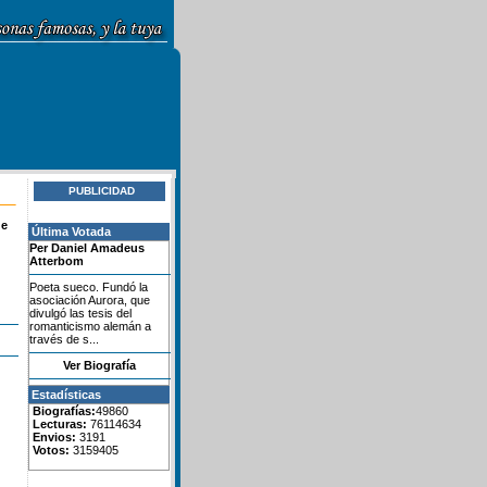
PUBLICIDAD
de
Última Votada
Per Daniel Amadeus
Atterbom
Poeta sueco. Fundó la
asociación Aurora, que
divulgó las tesis del
romanticismo alemán a
través de s...
Ver Biografía
Estadísticas
Biografías:
49860
Lecturas:
76114634
Envios:
3191
Votos:
3159405