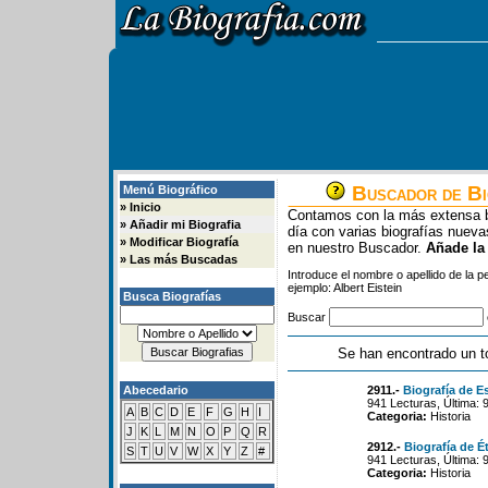
Buscador de Bi
Menú Biográfico
»
Inicio
Contamos con la más extensa b
»
Añadir mi Biografia
día con varias biografías nue
»
Modificar Biografía
en nuestro Buscador.
Añade la
»
Las más Buscadas
Introduce el nombre o apellido de la 
ejemplo: Albert Eistein
Busca Biografías
Buscar
Se han encontrado un t
Abecedario
2911.-
Biografía de Es
941 Lecturas, Última: 
A
B
C
D
E
F
G
H
I
Categoria:
Historia
J
K
L
M
N
O
P
Q
R
2912.-
Biografía de É
S
T
U
V
W
X
Y
Z
#
941 Lecturas, Última: 
Categoria:
Historia