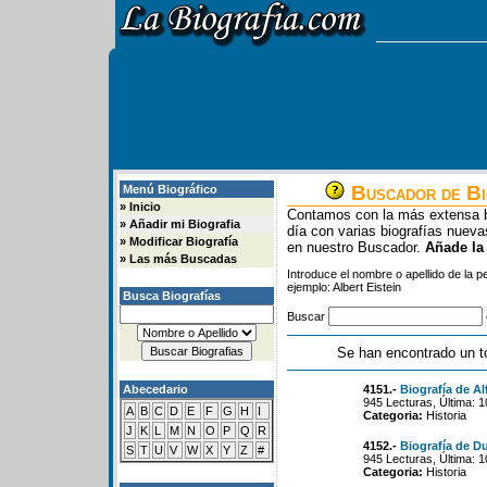
Buscador de Bi
Menú Biográfico
»
Inicio
Contamos con la más extensa b
»
Añadir mi Biografia
día con varias biografías nue
»
Modificar Biografía
en nuestro Buscador.
Añade la
»
Las más Buscadas
Introduce el nombre o apellido de la 
ejemplo: Albert Eistein
Busca Biografías
Buscar
Se han encontrado un t
Abecedario
4151.-
Biografía de Al
945 Lecturas, Última: 
A
B
C
D
E
F
G
H
I
Categoria:
Historia
J
K
L
M
N
O
P
Q
R
4152.-
Biografía de D
S
T
U
V
W
X
Y
Z
#
945 Lecturas, Última: 
Categoria:
Historia