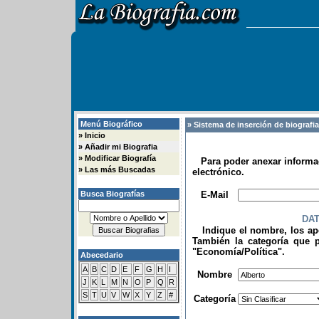
Menú Biográfico
» Sistema de inserción de biografi
»
Inicio
»
Añadir mi Biografia
»
Modificar Biografía
Para poder anexar informac
»
Las más Buscadas
electrónico.
.
Busca Biografías
E-Mail
DA
Indique el nombre, los apel
También la categoría que p
"Economía/Política".
Abecedario
.
A
B
C
D
E
F
G
H
I
Nombre
J
K
L
M
N
O
P
Q
R
S
T
U
V
W
X
Y
Z
#
Categoría