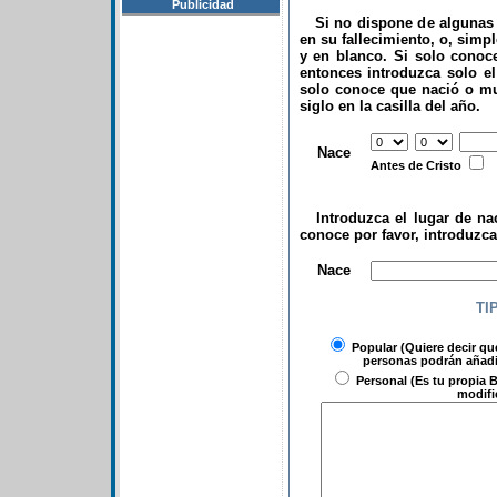
Publicidad
Si no dispone de algunas d
en su fallecimiento, o, simp
y en blanco. Si solo conoce
entonces introduzca solo el 
solo conoce que nació o mu
siglo en la casilla del año.
.
Nace
Antes de Cristo
Introduzca el lugar de nac
conoce por favor, introduzc
.
Nace
TI
Popular
(Quiere decir qu
personas podrán añadir
Personal
(Es tu propia B
modifi