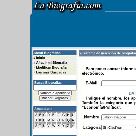
Menú Biográfico
» Sistema de inserción de biografi
»
Inicio
»
Añadir mi Biografia
»
Modificar Biografía
Para poder anexar informac
»
Las más Buscadas
electrónico.
.
Busca Biografías
E-Mail
DA
Indique el nombre, los apel
También la categoría que p
"Economía/Política".
Abecedario
.
A
B
C
D
E
F
G
H
I
Nombre
J
K
L
M
N
O
P
Q
R
S
T
U
V
W
X
Y
Z
#
Categoría