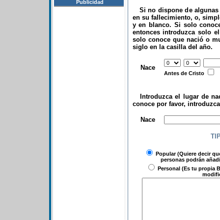
Publicidad
Si no dispone de algunas d
en su fallecimiento, o, simp
y en blanco. Si solo conoce
entonces introduzca solo el 
solo conoce que nació o mu
siglo en la casilla del año.
.
Nace
Antes de Cristo
Introduzca el lugar de nac
conoce por favor, introduzc
.
Nace
TI
Popular
(Quiere decir qu
personas podrán añadir
Personal
(Es tu propia B
modifi