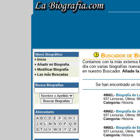
Buscador de Bi
Menú Biográfico
»
Inicio
Contamos con la más extensa b
»
Añadir mi Biografia
día con varias biografías nue
»
Modificar Biografía
en nuestro Buscador.
Añade la
»
Las más Buscadas
Se han encontrado un to
Busca Biografías
49661.-
Biografía de L
937 Lecturas, Última: 9
Categoria:
Historia
49662.-
Biografía de J
Abecedario
937 Lecturas, Última: 9
A
B
C
D
E
F
G
H
I
Categoria:
Historia
J
K
L
M
N
O
P
Q
R
49663.-
Biografía de E
S
T
U
V
W
X
Y
Z
#
937 Lecturas, Última: 9
Categoria:
Historia