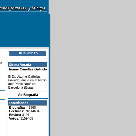
PUBLICIDAD
de
Última Votada
Jaume Cañellas Galindo
El Dr. Jaume Cañellas
Galindo, nació en el barrio
del “Poble Nou” en
Barcelona (Espa...
Ver Biografía
Estadísticas
Biografías:
49860
Lecturas:
76114634
Envios:
3191
Votos:
3159405