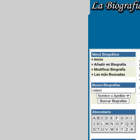
Menú Biográfico
»
Inicio
»
Añadir mi Biografia
»
Modificar Biografía
»
Las más Buscadas
Busca Biografías
Abecedario
A
B
C
D
E
F
G
H
I
J
K
L
M
N
O
P
Q
R
S
T
U
V
W
X
Y
Z
#