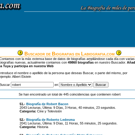
Buscador de Biografias en Labiografia.com
Contamos con la más extensa base de datos de biografías ampliándose cada día con varias
biografías nuevas, actualmente contamos con
49860 biografías
en nuestro Buscador.
Aña
la Tuya y participa en nuestra Web
Introduce el nombre o apellido de la persona que deseas Buscar, o parte del mismo, por
ejemplo: Albert Eistein
Buscar
en
Se han encontrado un total de 445 coincidencias que contienen robert
51.-
Biografía de Robert Bacon
2043 Lecturas, Última: 9 Días, 3 Horas, 40 minutos, 23 segundos.
Categoria:
Cine y Televisión
52.-
Biografía de Roberto Ledesma
2041 Lecturas, Última: 9 Días, 11 Horas, 55 minutos, 25 segundos.
Categoria:
Historia