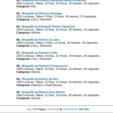
53.-
Biografía de Roberto Sebastián Matta Echaurren
2041 Lecturas, Última: 13 Días, 19 Horas, 10 minutos, 25 segundos.
Categoria:
Arte
54.-
Biografía de Roberto Santiago
2031 Lecturas, Última: 9 Días, 3 Horas, 40 minutos, 23 segundos.
Categoria:
Cine y Televisión
55.-
Biografía de Elizabeth Robert Zakanitch
2024 Lecturas, Última: 13 Días, 15 Horas, 55 minutos, 24 segundos.
Categoria:
Historia
56.-
Biografía de Robert Q Lewis
1983 Lecturas, Última: 9 Días, 21 Horas, 40 minutos, 25 segundos.
Categoria:
Cine y Televisión
57.-
Biografía de Roberto Chile
1970 Lecturas, Última: 10 Días, 22 Horas, 10 minutos, 25 segundos.
Categoria:
Cine y Televisión
58.-
Biografía de Roberto D'Aubuisson
1969 Lecturas, Última: 10 Días, 22 Horas, 10 minutos, 25 segundos.
Categoria:
Historia
59.-
Biografía de Robert de Niro
1950 Lecturas, Última: 13 Días, 17 Horas, 25 minutos, 24 segundos.
Categoria:
Deportes y Espectáculos
60.-
Biografía de Robert King Merton
1842 Lecturas, Última: 12 Días, 18 Horas, 55 minutos, 24 segundos.
Categoria:
Historia
«1
«-10
Página:
1
-
2
-
3
-
4
-
5
-
6
-
7
-
8
-
9
-
10
-
11
+10»
45»