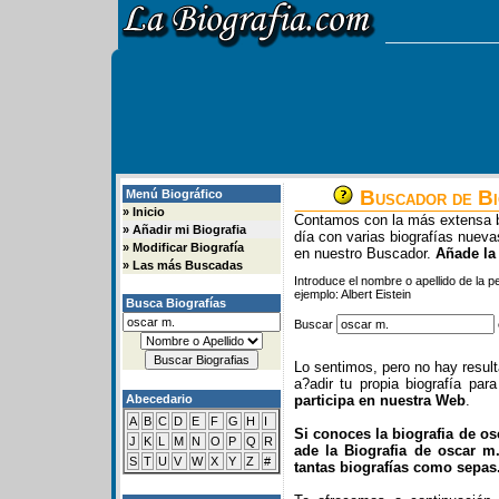
Buscador de Bi
Menú Biográfico
»
Inicio
Contamos con la más extensa b
»
Añadir mi Biografia
día con varias biografías nue
»
Modificar Biografía
en nuestro Buscador.
Añade la
»
Las más Buscadas
Introduce el nombre o apellido de la 
ejemplo: Albert Eistein
Busca Biografías
Buscar
Lo sentimos, pero no hay resul
a?adir tu propia biografía pa
Abecedario
participa en nuestra Web
.
A
B
C
D
E
F
G
H
I
Si conoces la biografia de os
J
K
L
M
N
O
P
Q
R
ade la Biografia de oscar m
S
T
U
V
W
X
Y
Z
#
tantas biografías como sepas