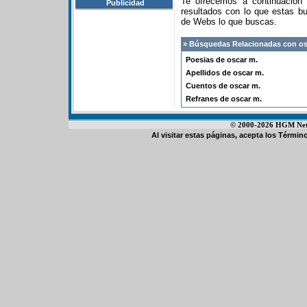
Te ofrecemos a continuación
Publicidad
resultados con lo que estas 
de Webs lo que buscas.
» Búsquedas Relacionadas con os
Poesias de oscar m.
Apellidos de oscar m.
Cuentos de oscar m.
Refranes de oscar m.
© 2000-2026 HGM Netwo
Al visitar estas páginas, acepta los
Término