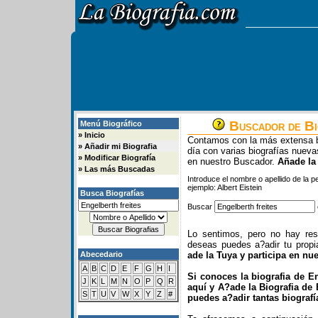
Buscador de Bi
Menú Biográfico
»
Inicio
Contamos con la más extensa b
»
Añadir mi Biografia
día con varias biografías nue
»
Modificar Biografía
en nuestro Buscador.
Añade la
»
Las más Buscadas
Introduce el nombre o apellido de la 
ejemplo: Albert Eistein
Busca Biografías
Buscar
Lo sentimos, pero no hay res
deseas puedes a?adir tu propi
Abecedario
ade la Tuya y participa en nu
A
B
C
D
E
F
G
H
I
Si conoces la biografia de En
J
K
L
M
N
O
P
Q
R
aquí y A?ade la Biografia de 
S
T
U
V
W
X
Y
Z
#
puedes a?adir tantas biograf